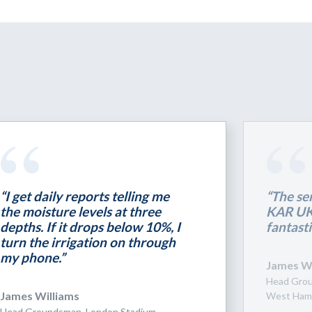
“I get daily reports telling me
“The se
the moisture levels at three
KAR UK 
depths. If it drops below 10%, I
fantasti
turn the irrigation on through
my phone.”
James Wi
Head Grou
James Williams
West Ham
Head Groundsman, London Stadium,