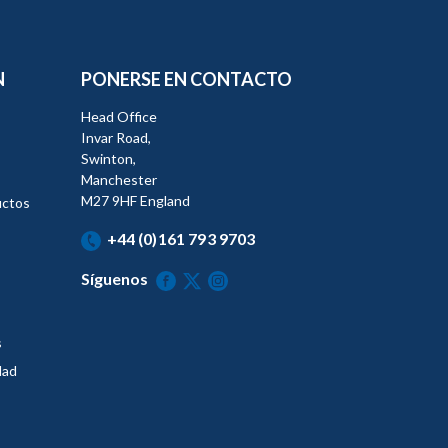
N
PONERSE EN CONTACTO
Head Office
Invar Road,
Swinton,
Manchester
M27 9HF England
uctos
+44 (0)161 793 9703
Síguenos
s
dad