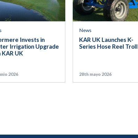
s
News
ermere Invests in
KAR UK Launches K-
ter Irrigation Upgrade
Series Hose Reel Trol
h KAR UK
unio 2026
28th mayo 2026