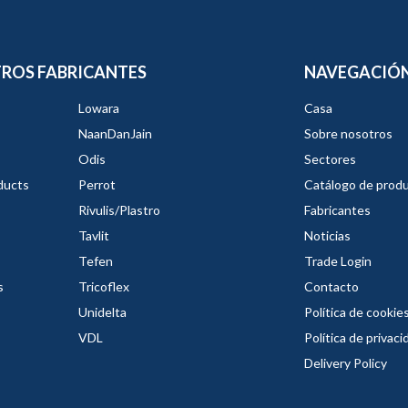
ROS FABRICANTES
NAVEGACIÓ
Lowara
Casa
NaanDanJain
Sobre nosotros
Odis
Sectores
ducts
Perrot
Catálogo de prod
Rivulis/Plastro
Fabricantes
Tavlit
Noticias
Tefen
Trade Login
s
Tricoflex
Contacto
Unidelta
Política de cookie
VDL
Política de privaci
Delivery Policy