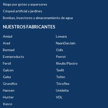
Riego por goteo y aspersores
Césped artificial y jardines
Bombas, inyectores y almacenamiento de agua
NUESTROS FABRICANTES
Amiad
Lowara
Arad
NaanDanJain
Bermad
Odis
Evenproducts
Perrot
Fersil
Rivulis/Plastro
Galcon
Tavlit
Geka
Tefen
Grundfos
Tricoflex
Hansen
Unidelta
Hunter
VDL
Kasco