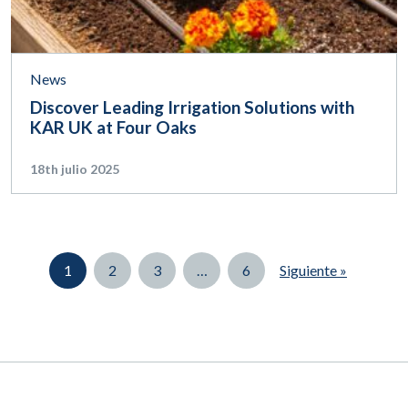
News
Discover Leading Irrigation Solutions with
KAR UK at Four Oaks
18th julio 2025
Page
Page
Page
Page
1
2
3
…
6
Siguiente »