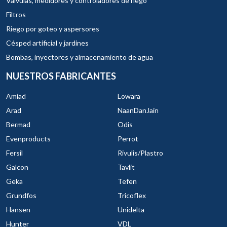
Válvulas, medidores y controladores de riego
Filtros
Riego por goteo y aspersores
Césped artificial y jardines
Bombas, inyectores y almacenamiento de agua
NUESTROS FABRICANTES
Amiad
Lowara
Arad
NaanDanJain
Bermad
Odis
Evenproducts
Perrot
Fersil
Rivulis/Plastro
Galcon
Tavlit
Geka
Tefen
Grundfos
Tricoflex
Hansen
Unidelta
Hunter
VDL