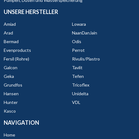
Pumpen, Düsen und Wasserspeicherung
UNSERE HERSTELLER
Amiad
Lowara
Arad
NaanDanJain
Bermad
Odis
Evenproducts
Perrot
Fersil (Rohre)
Rivulis/Plastro
Galcon
Tavlit
Geka
Tefen
Grundfos
Tricoflex
Hansen
Unidelta
Hunter
VDL
Kasco
NAVIGATION
Home