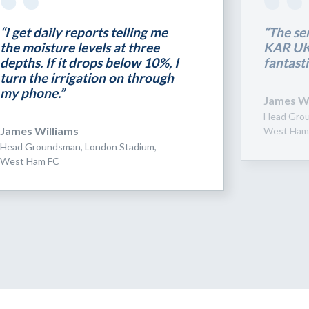
“I get daily reports telling me
“The se
the moisture levels at three
KAR UK 
depths. If it drops below 10%, I
fantasti
turn the irrigation on through
my phone.”
James Wi
Head Grou
James Williams
West Ham
Head Groundsman, London Stadium,
West Ham FC