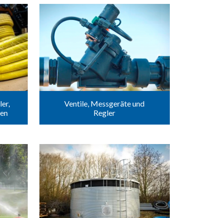
er,
Ventile, Messgeräte und
ren
Regler