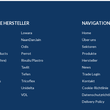
E HERSTELLER
NAVIGATION
Lowara
Home
NaanDanJain
Über uns
Odis
Sektoren
ducts
Perrot
Produkte
ohre)
Rivulis/Plastro
Hersteller
Tavlit
News
Tefen
Trade Login
s
Tricoflex
Kontakt
Unidelta
Cookie-Richtlinie
VDL
Datenschutzrichtl
Delivery Policy