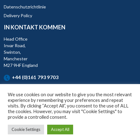
Datenschutzrichtlinie
Delivery Policy
IN KONTAKT KOMMEN
Head Office
Invar Road,
Swinton,
Manchester
M27 9HF England
+44 (0)161 793 9703
We use cookies on our website to give you the most relevant
experience by remembering your preferences and repeat
visits. By clicking “Accept All”, you consent to the use of ALL
the cookies. However, you may visit "Cookie Settings" to
KAR (UK) Ltd is a company registered England and Wales (Company
provide a controlled consent.
No. 07881836) Invar Road, Swinton, Manchester, M27 9HF.
Cookie Settings
Accept All
© Copyright 2026, KAR UK Ltd, All Rights Reserved