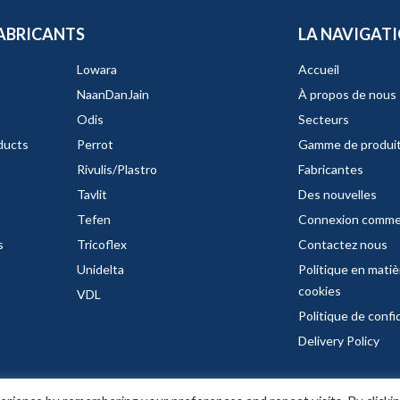
ABRICANTS
LA NAVIGAT
Lowara
Accueil
NaanDanJain
À propos de nous
Odis
Secteurs
ducts
Perrot
Gamme de produi
Rivulis/Plastro
Fabricantes
Tavlit
Des nouvelles
Tefen
Connexion commer
s
Tricoflex
Contactez nous
Unidelta
Politique en matiè
cookies
VDL
Politique de confi
Delivery Policy