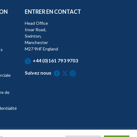
ION
ENTRER EN CONTACT
Head Office
Invar Road,
Swinton,
Manchester
M27 9HF England
ts
+44 (0)161 793 9703
Suivez nous
ciale
re de
dentialité