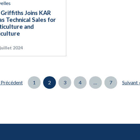
elles
Griffiths Joins KAR
s Technical Sales for
ticulture and
iculture
juillet 2024
Page
Page
Page
Page
Page
 Précédent
1
2
3
4
…
7
Suivant 