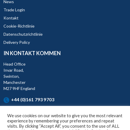
News
Trade Login
Kontakt
Cookie-Richtlinie
Datenschutzrichtlinie
Delivery Policy
IN KONTAKT KOMMEN
Head Office
Invar Road,
Swinton,
Manchester
M27 9HF England
+44 (0)161 793 9703
We use cookies on our website to give you the most relevant
experience by remembering your preferences and repeat
visits. By clicking “Accept All”, you consent to the use of ALL